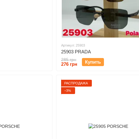
Артикул: 25903
25903 PRADA
285 грн
Купить
276 грн
РАСПРОДАЖА
−3%