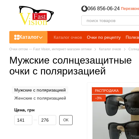
Перейти к основному контенту
066 856-06-24
Перезвон
Каталог
Каталог очков
Очки по рецепту
Полез
Пользовательское соглашение
Очки оптом — Fast Vision, интернет-магазин оптики
Каталог очков
Солнц
Мужские солнцезащитные
очки с поляризацией
Мужские с поляризацией
РАСПРОДАЖА
Женские с поляризацией
−3%
Цена, грн
От Цена, грн
До Цена, грн
OK