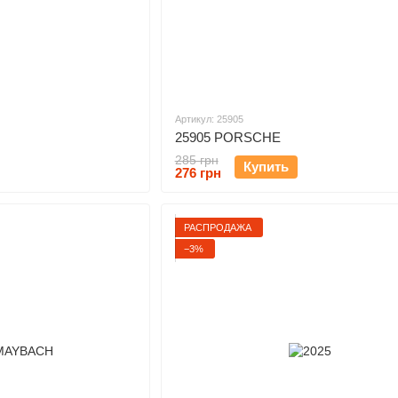
Артикул: 25905
25905 PORSCHE
285 грн
Купить
276 грн
РАСПРОДАЖА
−3%