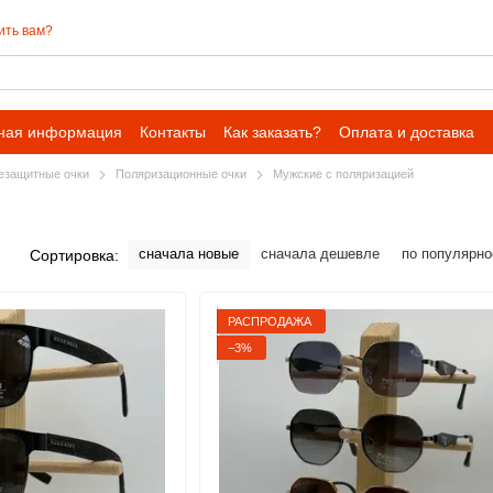
ить вам?
ная информация
Контакты
Как заказать?
Оплата и доставка
езащитные очки
Поляризационные очки
Мужские с поляризацией
сначала новые
сначала дешевле
по популярно
Сортировка:
РАСПРОДАЖА
−3%