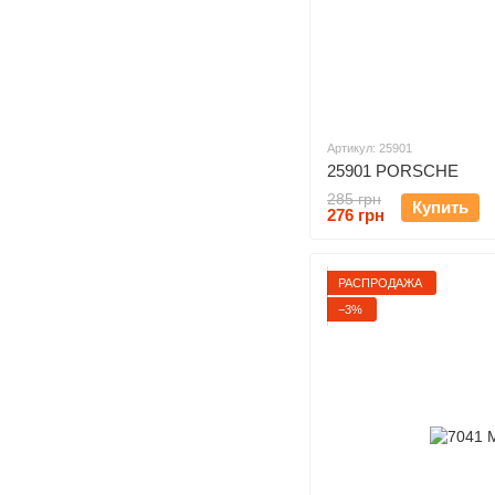
Артикул: 25901
25901 PORSCHE
285 грн
Купить
276 грн
РАСПРОДАЖА
−3%