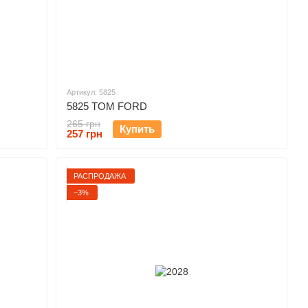
Артикул: 5825
5825 TOM FORD
265 грн
Купить
257 грн
РАСПРОДАЖА
−3%