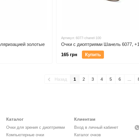
Артикул: 6077-chanel-100
оляризацией золотые
Очки с диоптриями Шанель 6077, +1
165 грн
Купить
Назад
1
2
3
4
5
6
...
Каталог
Клиентам
Очки для зрения с диоптриями
Вход в личный кабинет
Компьютерные очки
Каталог очков