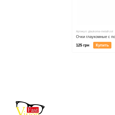
Артикул: glaukoma-metall-zol
Очки глаукомные с п
125 грн
Купить