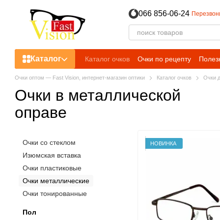
Перейти к основному контенту
066 856-06-24
Перезвон
Каталог
Каталог очков
Очки по рецепту
Полез
Очки оптом — Fast Vision, интернет-магазин оптики
Каталог очков
Очки д
Очки в металлической
оправе
Очки со стеклом
НОВИНКА
Изюмская вставка
Очки пластиковые
Очки металлические
Очки тонированные
Пол