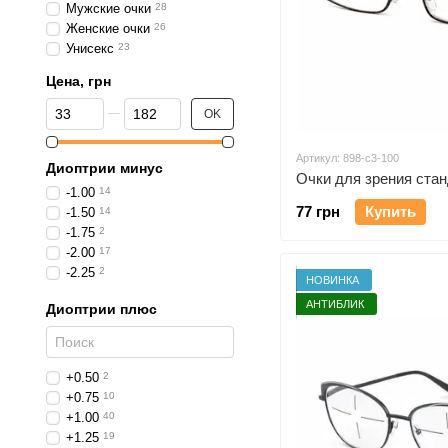
Мужские очки
28
Женские очки
26
Унисекс
23
Цена, грн
От Цена, грн
До Цена, грн
OK
Артикул: 898-c3-100
Диоптрии минус
Очки для зрения стан
-1.00
14
77 грн
Купить
-1.50
14
-1.75
2
-2.00
17
-2.25
2
НОВИНКА
-2.50
17
АНТИБЛИК
Диоптрии плюс
-2.75
2
-3.00
14
-3.50
12
-4.00
15
+0.50
2
-4.50
5
+0.75
10
-5.00
6
+1.00
40
-5.50
6
+1.25
19