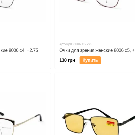
Артикул: 8006-c5-275
кие 8006 c4, +2.75
Очки для зрения женские 8006 c5, +
130 грн
Купить