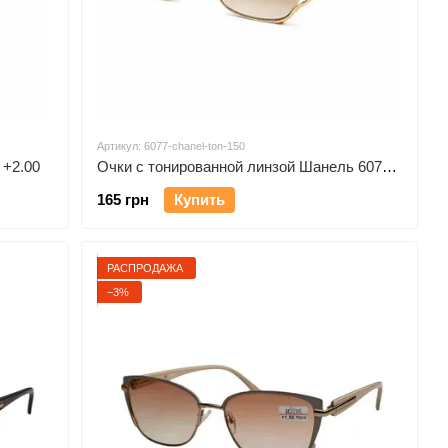
Артикул: 6077-chanel-ton-150
 +2.00
Очки с тонированной линзой Шанель 6077, +1.50
165 грн
Купить
РАСПРОДАЖА
−3%