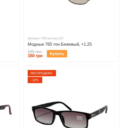
Артикул: 765-ton-bej-125
Модные 765 тон Бежевый, +1.25
165 грн
Купить
160 грн
РАСПРОДАЖА
−12%