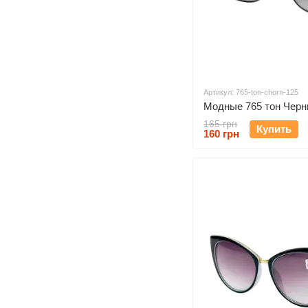
Артикул: 765-ton-chorn-125
Модные 765 тон Черн
165 грн
Купить
160 грн