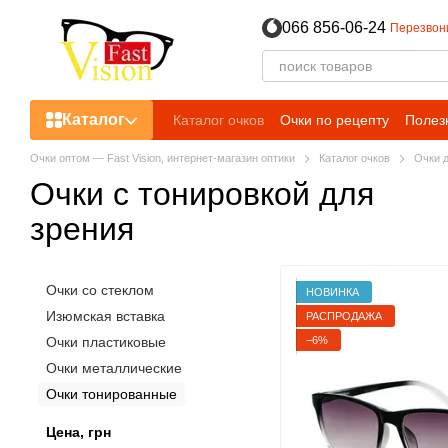
Перейти к основному контенту
066 856-06-24
Перезвон
Каталог
Каталог очков
Очки по рецепту
Полез
Очки оптом — Fast Vision, интернет-магазин оптики
Каталог очков
Очки д
Очки с тонировкой для
зрения
Очки со стеклом
НОВИНКА
Изюмская вставка
РАСПРОДАЖА
−6%
Очки пластиковые
Очки металлические
Очки тонированные
Цена, грн