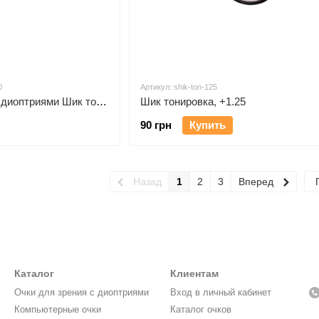
0
Артикул: shik-ton-125
Очки тонированные с диоптриями Шик тон минусы, -5.50
Шик тонировка, +1.25
90 грн
Купить
Назад
1
2
3
Вперед
Каталог
Клиентам
Очки для зрения с диоптриями
Вход в личный кабинет
Компьютерные очки
Каталог очков