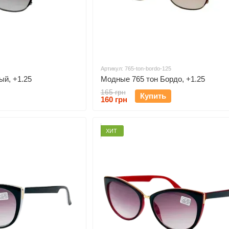
Артикул: 765-ton-bordo-125
ый, +1.25
Модные 765 тон Бордо, +1.25
165 грн
Купить
160 грн
ХИТ