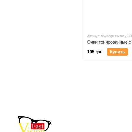
Артикул: shyk-ton-mynusy-55
105 грн
Купить