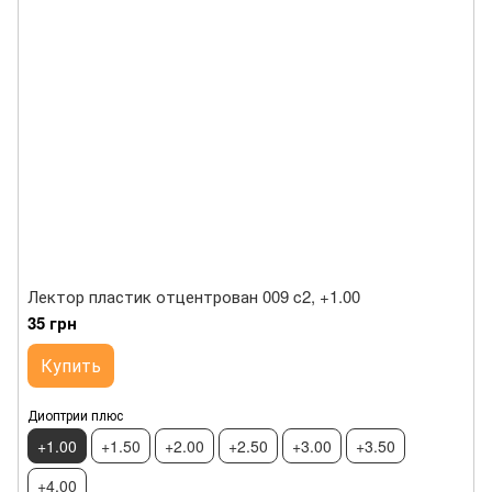
Лектор пластик отцентрован 009 c2, +1.00
35 грн
Купить
Диоптрии плюс
+1.00
+1.50
+2.00
+2.50
+3.00
+3.50
+4.00