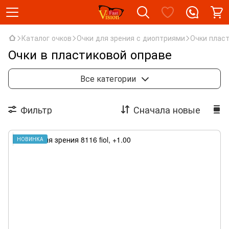
Каталог очков
Очки для зрения с диоптриями
Очки плас
Очки в пластиковой оправе
Очки со стеклом
Изюмская вставка
Все категории
Очки пластиковые
Очки металлические
Фильтр
Сначала новые
Очки тонированные
НОВИНКА