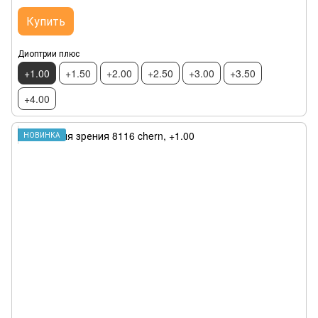
Купить
Диоптрии плюс
+1.00
+1.50
+2.00
+2.50
+3.00
+3.50
+4.00
НОВИНКА