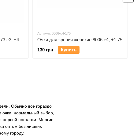
Артикул: 8006-c4-175
Очки для зрения антиблик 7173 c3, +4.00
Очки для зрения женские 8006 c4, +1.75
130 грн
Купить
дели. Обычно всё гораздо
е очки, нормальный выбор,
е первой поставки. Многие
чки оптом без лишних
ному городу.