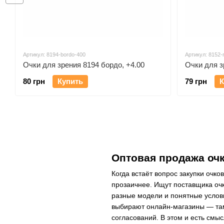
Артикул: 8194-bordo-400
Артикул: 8152-
Очки для зрения 8194 бордо, +4.00
Очки для з
80 грн
Купить
79 грн
К
Оптовая продажа очк
Когда встаёт вопрос закупки очк
прозаичнее. Ищут поставщика очк
разные модели и понятные услови
выбирают онлайн-магазины — там 
согласований. В этом и есть смыс