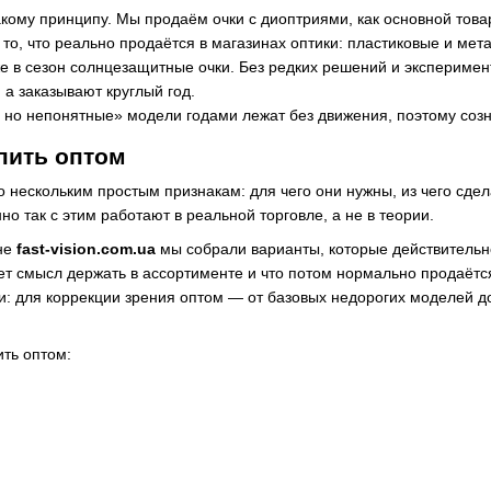
такому принципу. Мы продаём очки с диоптриями, как основной то
о то, что реально продаётся в магазинах оптики: пластиковые и ме
е в сезон солнцезащитные очки. Без редких решений и эксперимен
, а заказывают круглый год.
, но непонятные» модели годами лежат без движения, поэтому созн
пить оптом
 нескольким простым признакам: для чего они нужны, из чего сдела
о так с этим работают в реальной торговле, а не в теории.
ине
fast-vision.com.ua
мы собрали варианты, которые действительно
меет смысл держать в ассортименте и что потом нормально продаётс
и: для коррекции зрения оптом — от базовых недорогих моделей д
ить оптом: