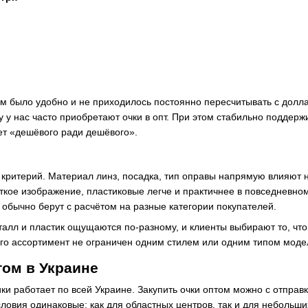
ам было удобно и не приходилось постоянно пересчитывать с долл
 у нас часто приобретают очки в опт. При этом стабильно поддерж
нет «дешёвого ради дешёвого».
ритерий. Материал линз, посадка, тип оправы напрямую влияют на 
кое изображение, пластиковые легче и практичнее в повседневно
м обычно берут с расчётом на разные категории покупателей.
алл и пластик ощущаются по-разному, и клиенты выбирают то, что
ого ассортимент не ограничен одним стилем или одним типом моде
том в Украине
ки работает по всей Украине. Закупить очки оптом можно с отправ
словия одинаковые: как для областных центров, так и для небольш