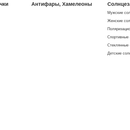
чки
Антифары, Хамелеоны
Солнцез
Мужские со
Женские со
Поляризацио
Спортивные
Стеклянные
Детские со