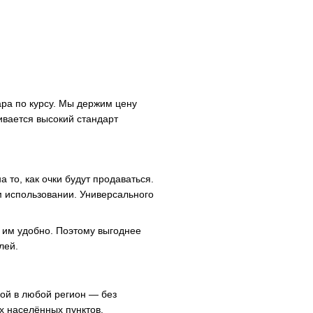
ара по курсу. Мы держим цену
ивается высокий стандарт
то, как очки будут продаваться.
м использовании. Универсального
 им удобно. Поэтому выгоднее
лей.
кой в любой регион — без
их населённых пунктов.