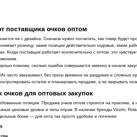
т поставщика очков оптом
нается не с дизайна. Сначала нужно посчитать, как товар будет п
понимает розницу: какие позиции действительно ходовые, какие рабо
х. Когда поставщик работает исключительно с оптом, это чувствуе
ожениям.
орошо помним, сколько ошибок совершается именно в начале закуп
Их часто заказывают, без траты времени на раздумия и сложных п
контролировать остатки и планировать продажи, а не закрывать поз
 очков для оптовых закупок
бованные позиции. Продажа очков оптом строится на практике, а н
ные ценовые уровни и типы оправ. В наличии бренды Vizzini, Rolang
дельные блоки — для опта так просто удобнее и логичнее.
n
 грн