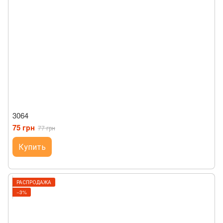
3064
75 грн
77 грн
Купить
РАСПРОДАЖА
−3%