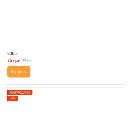
3065
75 грн
77 грн
Купить
РАСПРОДАЖА
−3%