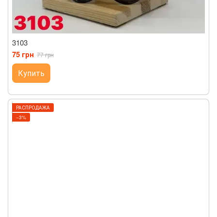
3103
75 грн
77 грн
Купить
РАСПРОДАЖА
−3%