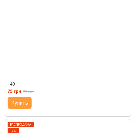
140
75 грн
77 грн
Купить
РАСПРОДАЖА
−3%