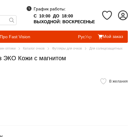
График работы:
С 10:00 ДО 18:00
ВЫХОДНОЙ: ВОСКРЕСЕНЬЕ
Мой заказ
Про Fast Vision
Рус
Укр
зин оптики
Каталог очков
Футляры для очков
Для солнцезащитных
з ЭКО Кожи с магнитом
В желания
ры