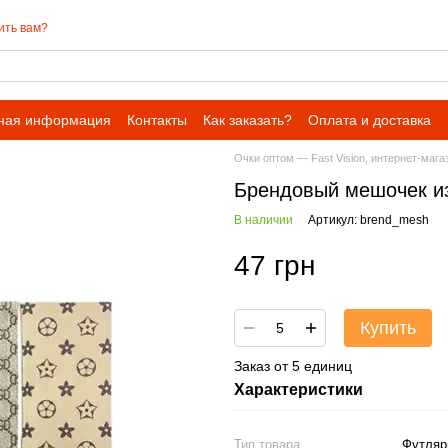
ить вам?
ная информация
Контакты
Как заказать?
Оплата и доставка
Очки оптом — Fast Vision, интернет-мага
Брендовый мешочек и
В наличии
Артикул: brend_mesh
47 грн
Купить
Заказ от 5 единиц
Характеристики
Тип товара
Футля