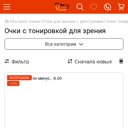
Каталог очков
Очки для зрения с диоптриями
Очки тони
Очки с тонировкой для зрения
Очки со стеклом
Изюмская вставка
Все категории
Очки пластиковые
Очки металлические
Фильтр
Сначала новые
Очки тонированные
РАСПРОДАЖА
−11%