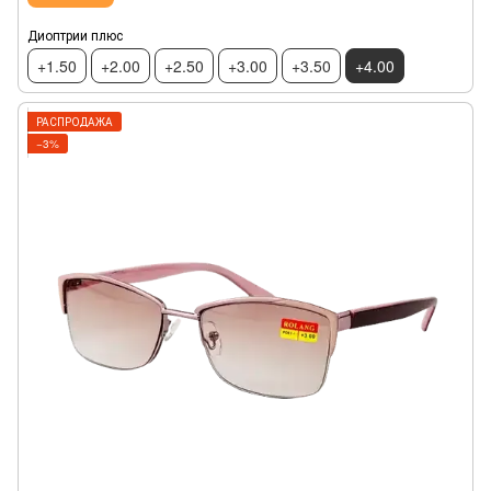
Диоптрии плюс
+1.50
+2.00
+2.50
+3.00
+3.50
+4.00
РАСПРОДАЖА
−3%