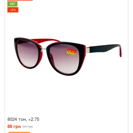
ХИТ
−2%
8024 тон, +2.75
88 грн
90 грн