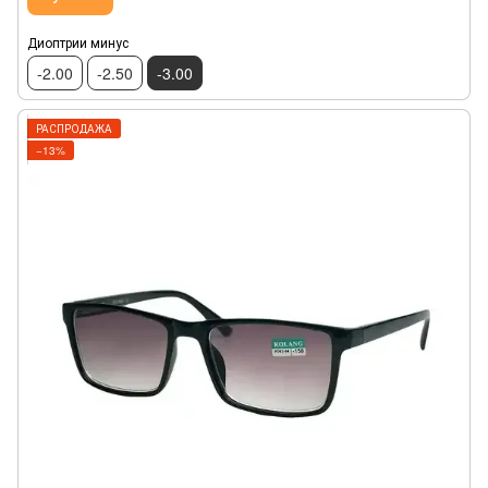
Диоптрии минус
-2.00
-2.50
-3.00
РАСПРОДАЖА
−13%