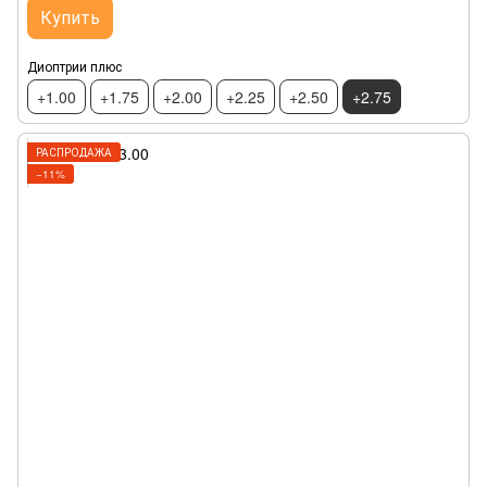
Купить
Диоптрии плюс
+1.00
+1.75
+2.00
+2.25
+2.50
+2.75
РАСПРОДАЖА
−11%