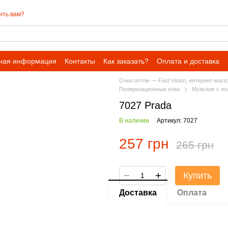
ить вам?
ная информация
Контакты
Как заказать?
Оплата и доставка
Очки оптом — Fast Vision, интернет-мага
Поляризационные очки
Мужские с по
7027 Prada
В наличии
Артикул: 7027
257 грн
265 грн
Купить
Доставка
Оплата