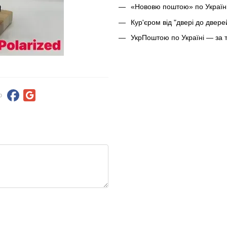
«Нововю поштою» по Україні
Кур'єром від "двері до двер
УкрПоштою по Україні — за 
ю