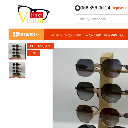
Перейти до основного контенту
066 856-06-24
Передзво
Каталог
Каталог окулярів
Окуляри по рецепту
РОЗПРОДАЖ
−3%