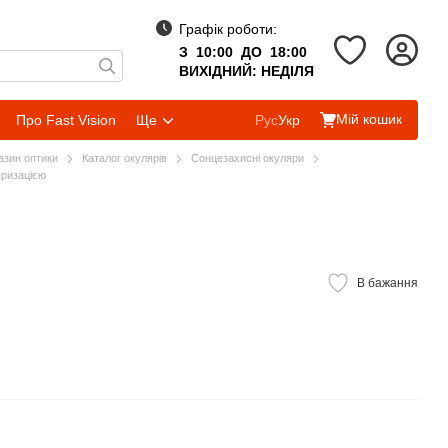
Графік роботи:
З 10:00 ДО 18:00
ВИХІДНИЙ: НЕДІЛЯ
Мій кошик
Про Fast Vision
Ще
Рус
Укр
газин оптики
Каталог окулярів
Сонцезахисні окуляри
яризацією
В бажання