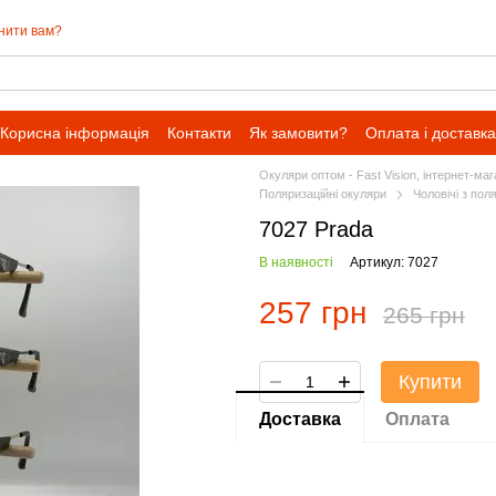
нити вам?
Корисна інформація
Контакти
Як замовити?
Оплата і доставка
Окуляри оптом - Fast Vision, інтернет-ма
Поляризаційні окуляри
Чоловічі з пол
7027 Prada
В наявності
Артикул: 7027
257 грн
265 грн
Купити
Доставка
Оплата