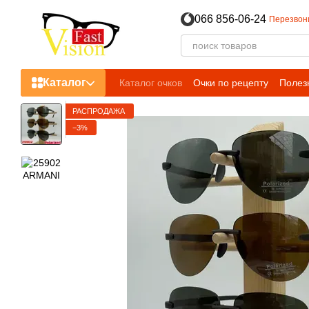
Перейти к основному контенту
066 856-06-24
Перезвон
Каталог
Каталог очков
Очки по рецепту
Полез
РАСПРОДАЖА
−3%