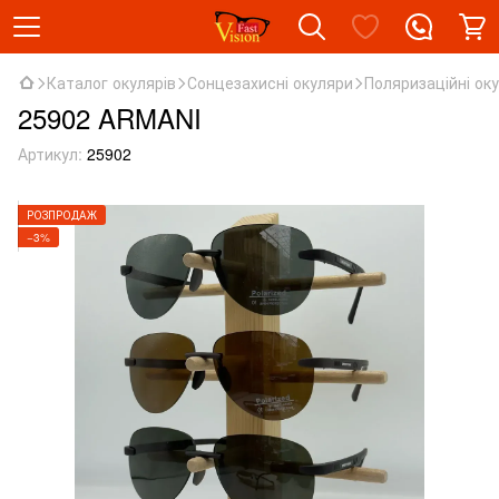
Каталог окулярів
Сонцезахисні окуляри
Поляризаційні ок
25902 ARMANI
Артикул:
25902
РОЗПРОДАЖ
−3%