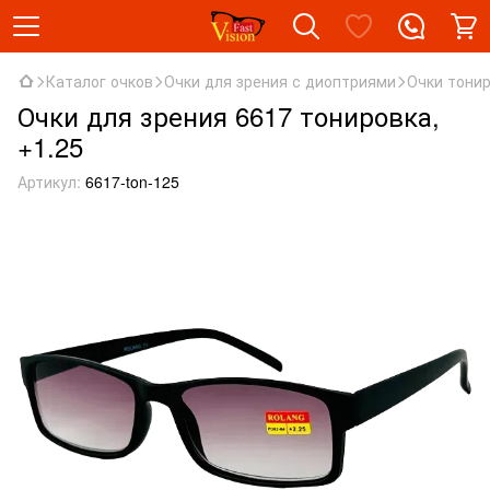
Каталог очков
Очки для зрения с диоптриями
Очки тони
Очки для зрения 6617 тонировка,
+1.25
Артикул:
6617-ton-125