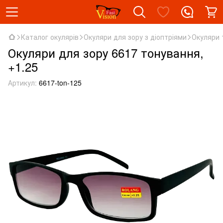
Каталог окулярів
Окуляри для зору з діоптріями
Окуляри 
Окуляри для зору 6617 тонування,
+1.25
Артикул:
6617-ton-125