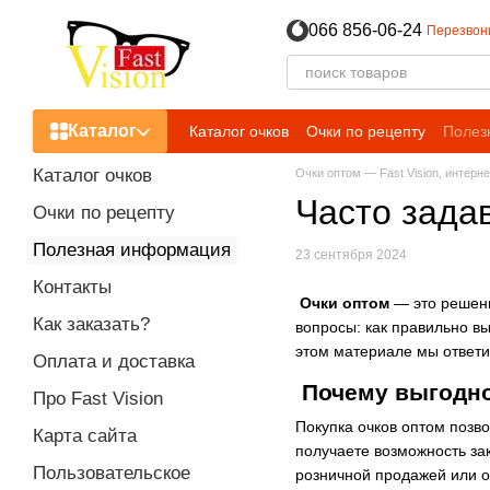
Перейти к основному контенту
066 856-06-24
Перезвон
Каталог
Каталог очков
Очки по рецепту
Полез
Пользовательское соглашение
Каталог очков
Очки оптом — Fast Vision, интерн
Часто зада
Очки по рецепту
Полезная информация
23 сентября 2024
Контакты
Очки оптом
— это решени
Как заказать?
вопросы: как правильно в
этом материале мы ответ
Оплата и доставка
Почему выгодно
Про Fast Vision
Покупка очков оптом позв
Карта сайта
получаете возможность за
Пользовательское
розничной продажей или о