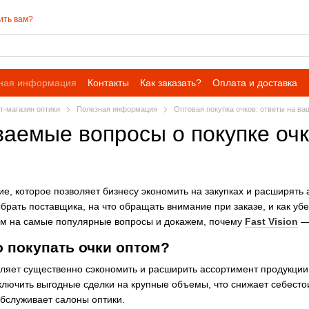
ить вам?
ная информация
Контакты
Как заказать?
Оплата и доставка
ет-магазин оптики
Полезная информация
Оптовая покупка очков: ответы на в
ваемые вопросы о покупке оч
е, которое позволяет бизнесу экономить на закупках и расширять
ыбрать поставщика, на что обращать внимание при заказе, и как у
им на самые популярные вопросы и докажем, почему
Fast Vision
— 
 покупать очки оптом?
оляет существенно сэкономить и расширить ассортимент продукции
ключить выгодные сделки на крупные объемы, что снижает себестои
бслуживает салоны оптики.