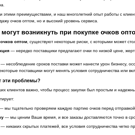
ра.
и этими преимуществами, и наш многолетний опыт работы с клиен
ажу очков оптом, но и высокий уровень сервиса.
могут возникнуть при покупке очков опт
 очков оптом
, существуют некоторые риски, с которыми может ст
кция
— нередко поставщики предлагают очки по низкой цене, жерт
— несоблюдение сроков поставки может нанести урон бизнесу, осо
которые поставщики могут менять условия сотрудничества или вк
ет эти проблемы?
их клиентов важно, чтобы процесс закупки был простым и надежн
тирует:
— мы тщательно проверяем каждую партию очков перед отправкой
ку
— мы ценим Ваше время, и все заказы доставляются точно в сро
— никаких скрытых платежей, все условия сотрудничества четко п