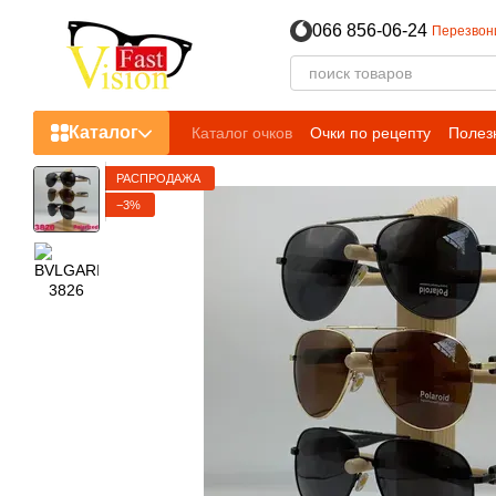
Перейти к основному контенту
066 856-06-24
Перезвон
Каталог
Каталог очков
Очки по рецепту
Полез
РАСПРОДАЖА
−3%