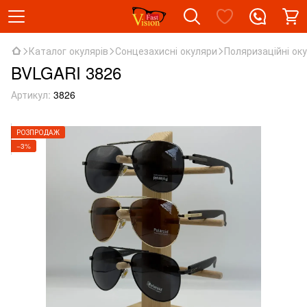
Каталог окулярів
Сонцезахисні окуляри
Поляризаційні ок
BVLGARI 3826
Артикул:
3826
РОЗПРОДАЖ
−3%