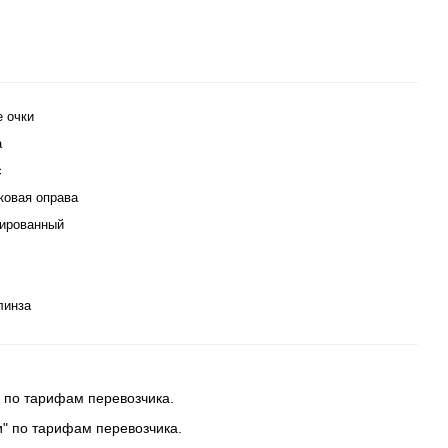
е очки
а
с
ковая оправа
ированный
линза
 по тарифам перевозчика.
и" по тарифам перевозчика.