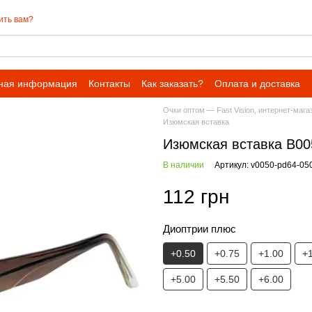
ить вам?
ная информация
Контакты
Как заказать?
Оплата и доставка
Очки оптом — Fast Vision, интернет-мага
Изюмская вставка
Изюмская вставка В00
В наличии
Артикул: v0050-pd64-05
112 грн
Диоптрии плюс
+0.50
+0.75
+1.00
+
+5.00
+5.50
+6.00