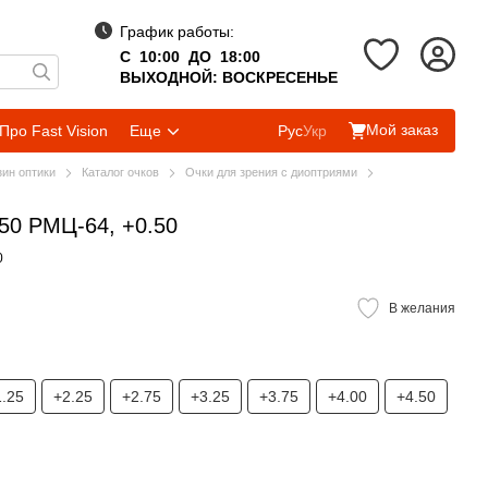
График работы:
С 10:00 ДО 18:00
ВЫХОДНОЙ: ВОСКРЕСЕНЬЕ
Мой заказ
Про Fast Vision
Еще
Рус
Укр
зин оптики
Каталог очков
Очки для зрения с диоптриями
50 РМЦ-64, +0.50
0
В желания
1.25
+2.25
+2.75
+3.25
+3.75
+4.00
+4.50