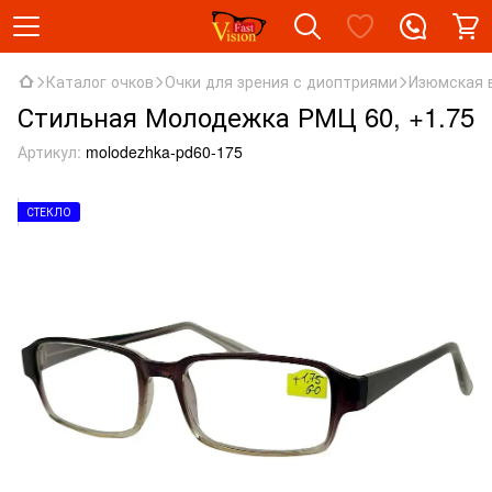
Каталог очков
Очки для зрения с диоптриями
Изюмская 
Стильная Молодежка РМЦ 60, +1.75
Артикул:
molodezhka-pd60-175
СТЕКЛО