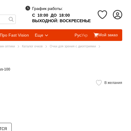
График работы:
С 10:00 ДО 18:00
ВЫХОДНОЙ: ВОСКРЕСЕНЬЕ
Мой заказ
Про Fast Vision
Еще
Рус
Укр
зин оптики
Каталог очков
Очки для зрения с диоптриями
us-100
В желания
тся