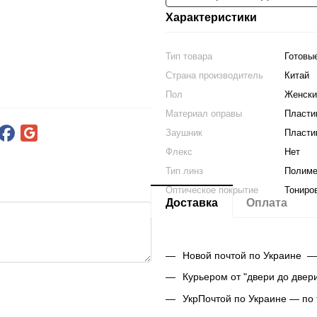
Характеристики
Тип товара
Готовы
Страна производитель
Китай
Пол
Женски
Материал оправы
Пласти
Заушник
Пласти
Флекс
Нет
Тип линз
Полим
Оптическое покрытие
Тониро
Доставка
Оплата
Новой почтой по Украине —
Курьером от "двери до двер
УкрПочтой по Украине — по