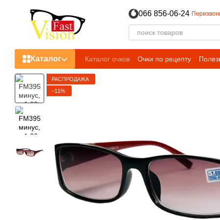
Перейти к основному контенту
066 856-06-24
Перезвон
Каталог
Каталог очков
Очки по рецепту
Полез
РАСПРОДАЖА
−11%