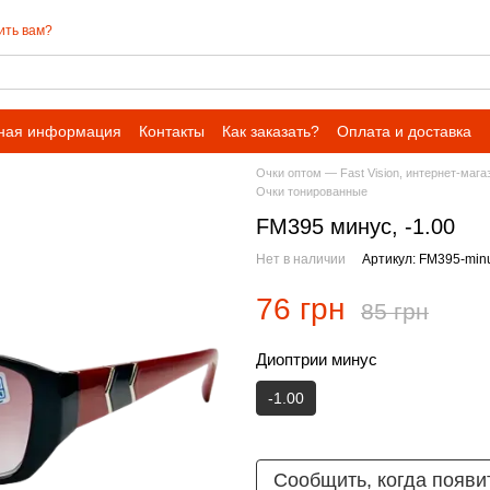
ить вам?
ная информация
Контакты
Как заказать?
Оплата и доставка
Очки оптом — Fast Vision, интернет-мага
Очки тонированные
FM395 минус, -1.00
Нет в наличии
Артикул: FM395-min
76 грн
85 грн
Диоптрии минус
-1.00
Сообщить, когда появи