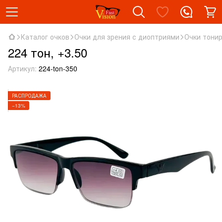
Каталог очков
Очки для зрения с диоптриями
Очки тони
224 тон, +3.50
Артикул:
224-ton-350
РАСПРОДАЖА
−13%