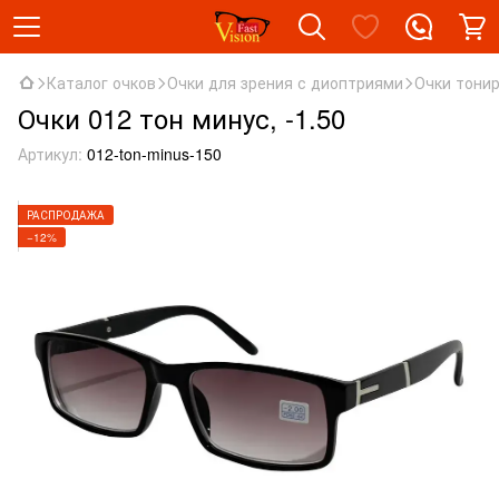
Каталог очков
Очки для зрения с диоптриями
Очки тони
Очки 012 тон минус, -1.50
Артикул:
012-ton-minus-150
РАСПРОДАЖА
−12%