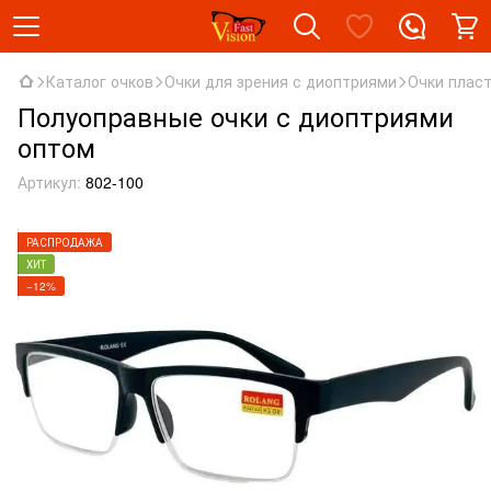
Каталог очков
Очки для зрения с диоптриями
Очки плас
Полуоправные очки с диоптриями
оптом
Артикул:
802-100
РАСПРОДАЖА
ХИТ
−12%