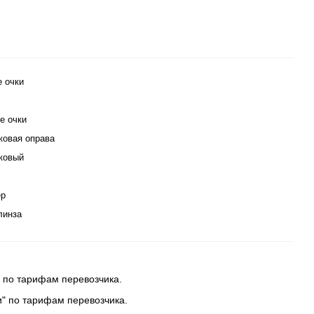
е очки
е очки
ковая оправа
ковый
ер
линза
 по тарифам перевозчика.
и" по тарифам перевозчика.