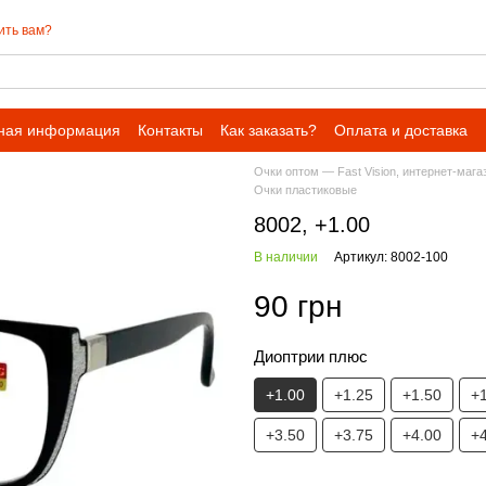
ить вам?
ная информация
Контакты
Как заказать?
Оплата и доставка
Очки оптом — Fast Vision, интернет-мага
Очки пластиковые
8002, +1.00
В наличии
Артикул: 8002-100
90 грн
Диоптрии плюс
+1.00
+1.25
+1.50
+
+3.50
+3.75
+4.00
+