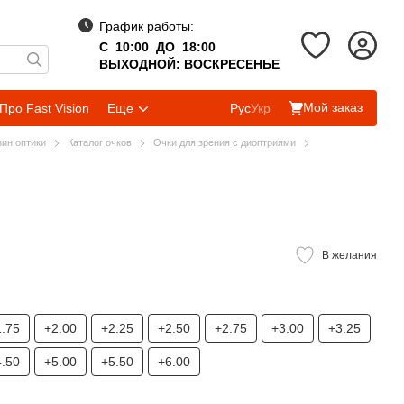
График работы:
С 10:00 ДО 18:00
ВЫХОДНОЙ: ВОСКРЕСЕНЬЕ
Мой заказ
Про Fast Vision
Еще
Рус
Укр
зин оптики
Каталог очков
Очки для зрения с диоптриями
В желания
1.75
+2.00
+2.25
+2.50
+2.75
+3.00
+3.25
4.50
+5.00
+5.50
+6.00