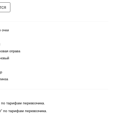
тся
е очки
с
ковая оправа
новый
ер
линза
 по тарифам перевозчика.
и" по тарифам перевозчика.