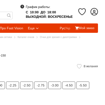
График работы:
С 10:00 ДО 18:00
ВЫХОДНОЙ: ВОСКРЕСЕНЬЕ
Мой заказ
Про Fast Vision
Еще
Рус
Укр
зин оптики
Каталог очков
Очки для зрения с диоптриями
s-150
В желания
00
-2.25
-2.50
-2.75
-3.00
-4.50
-5.50