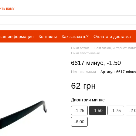
ить вам?
ная информация
Контакты
Как заказать?
Оплата и доставка
Очки оптом — Fast Vision, интернет-мага
Очки пластиковые
6617 минус, -1.50
Нет в наличии
Артикул: 6617-minu
62 грн
Диоптрии минус
-1.25
-1.50
-1.75
-2.
-6.00