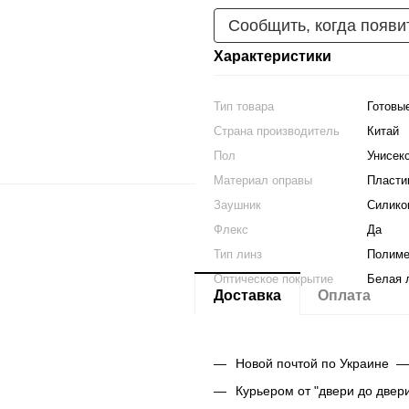
Сообщить, когда появи
Характеристики
Тип товара
Готовы
Страна производитель
Китай
Пол
Унисек
Материал оправы
Пласти
Заушник
Силико
Флекс
Да
Тип линз
Полим
Оптическое покрытие
Белая 
Доставка
Оплата
Новой почтой по Украине —
Курьером от "двери до двер