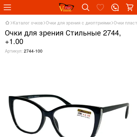
Каталог очков
Очки для зрения с диоптриями
Очки плас
Очки для зрения Стильные 2744,
+1.00
Артикул:
2744-100