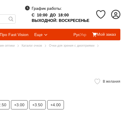
График работы:
С 10:00 ДО 18:00
ВЫХОДНОЙ: ВОСКРЕСЕНЬЕ
Мой заказ
Про Fast Vision
Еще
Рус
Укр
зин оптики
Каталог очков
Очки для зрения с диоптриями
В желания
2.50
+3.00
+3.50
+4.00