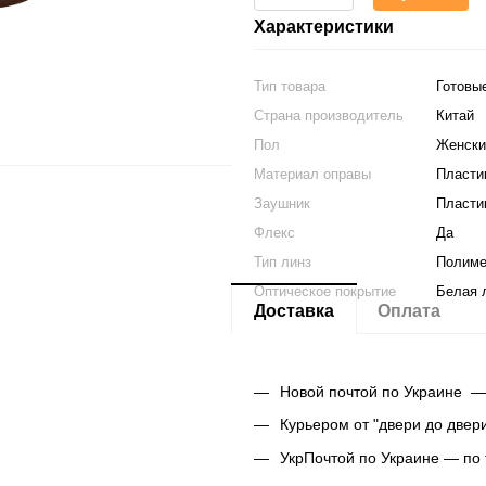
Характеристики
Тип товара
Готовы
Страна производитель
Китай
Пол
Женски
Материал оправы
Пласти
Заушник
Пласти
Флекс
Да
Тип линз
Полим
Оптическое покрытие
Белая 
Доставка
Оплата
Новой почтой по Украине —
Курьером от "двери до двер
УкрПочтой по Украине — по