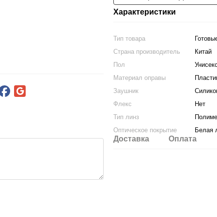
Характеристики
Тип товара
Готовы
Страна производитель
Китай
Пол
Унисек
Материал оправы
Пласти
Заушник
Силико
Флекс
Нет
Тип линз
Полим
Оптическое покрытие
Белая 
Доставка
Оплата