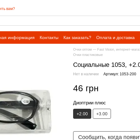
ить вам?
ная информация
Контакты
Как заказать?
Оплата и доставка
Очки оптом — Fast Vision, интернет-мага
Очки пластиковые
Социальные 1053, +2.
Нет в наличии
Артикул: 1053-200
46 грн
Диоптрии плюс
+2.00
+3.00
Сообщить, когда появи