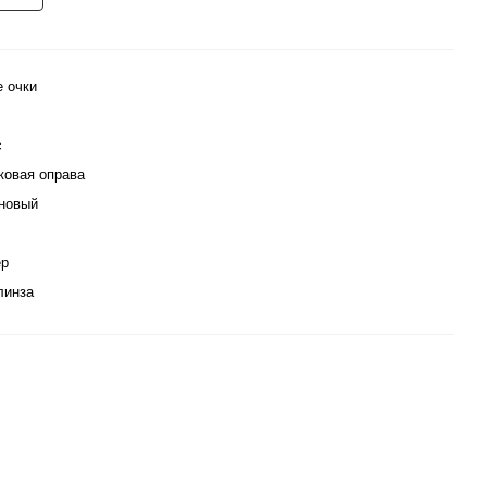
е очки
с
ковая оправа
новый
ер
линза