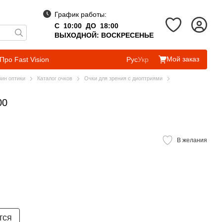
График работы:
С 10:00 ДО 18:00
ВЫХОДНОЙ: ВОСКРЕСЕНЬЕ
Мой заказ
Про Fast Vision
Рус
Укр
зин оптики
Каталог очков
Очки для зрения с диоптриями
00
В желания
тся