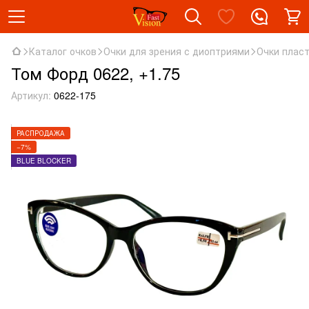
Каталог очков
Очки для зрения с диоптриями
Очки плас
Том Форд 0622, +1.75
Артикул:
0622-175
РАСПРОДАЖА
−7%
BLUE BLOCKER