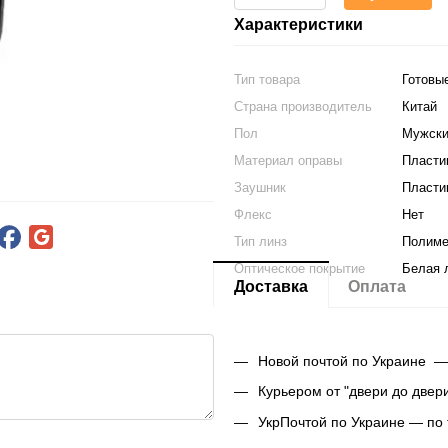
Характеристики
Тип товара
Готовы
Страна производитель
Китай
Пол
Мужски
Материал оправы
Пласти
Заушник
Пласти
Флекс
Нет
Тип линз
Полим
Оптическое покрытие
Белая 
Доставка
Оплата
Новой почтой по Украине —
Курьером от "двери до двер
УкрПочтой по Украине — по