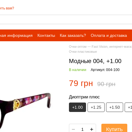
ить вам?
ная информация
Контакты
Как заказать?
Оплата и доставка
Очки оптом — Fast Vision, интернет-мага
Очки пластиковые
Модные 004, +1.00
В наличии
Артикул: 004-100
79 грн
90 грн
Диоптрии плюс
+1.00
+1.25
+1.50
+
Купить