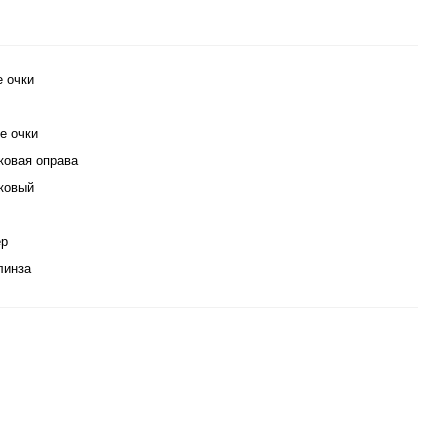
е очки
е очки
ковая оправа
ковый
ер
линза