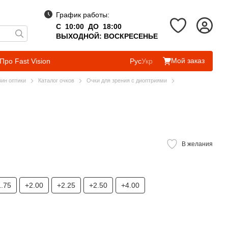
График работы:
С 10:00 ДО 18:00
ВЫХОДНОЙ: ВОСКРЕСЕНЬЕ
Мой заказ
Про Fast Vision
Рус
Укр
зин оптики
Каталог очков
Очки для зрения с диоптриями
В желания
1.75
+2.00
+2.25
+2.50
+4.00