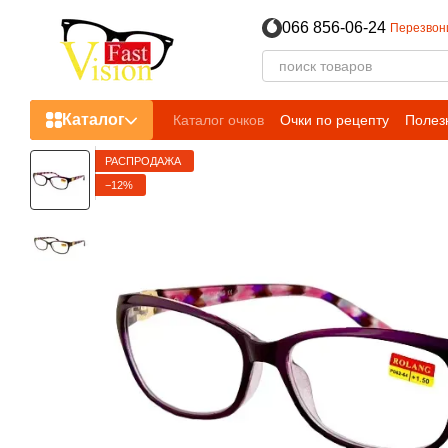
Перейти к основному контенту
066 856-06-24
Перезвон
Каталог
Каталог очков
Очки по рецепту
Полез
Пользовательское соглашение
РАСПРОДАЖА
−12%