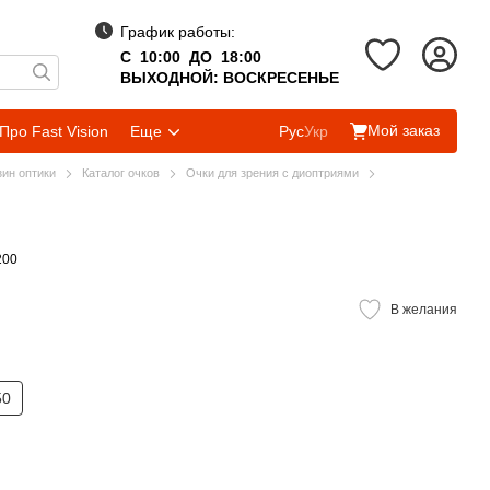
График работы:
С 10:00 ДО 18:00
ВЫХОДНОЙ: ВОСКРЕСЕНЬЕ
Мой заказ
Про Fast Vision
Еще
Рус
Укр
зин оптики
Каталог очков
Очки для зрения с диоптриями
200
В желания
50