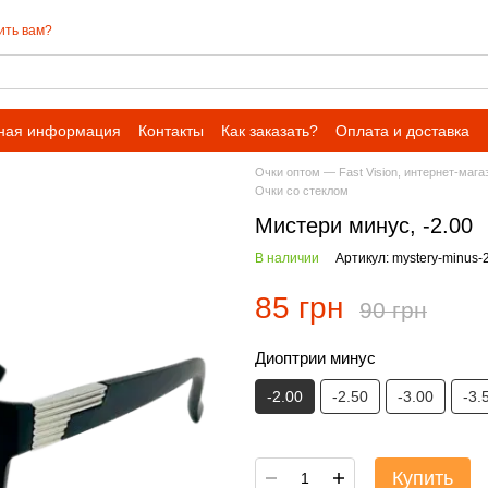
ить вам?
ная информация
Контакты
Как заказать?
Оплата и доставка
Очки оптом — Fast Vision, интернет-мага
Очки со стеклом
Мистери минус, -2.00
В наличии
Артикул: mystery-minus-
85 грн
90 грн
Диоптрии минус
-2.00
-2.50
-3.00
-3.
Купить