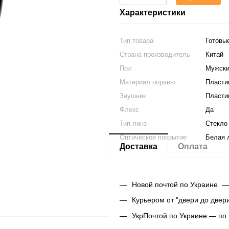
Характеристики
Тип товара
Готовы
Страна производитель
Китай
Пол
Мужски
Материал оправы
Пласти
Заушник
Пласти
Флекс
Да
Тип линз
Стекло
Оптическое покрытие
Белая 
Доставка
Оплата
Новой почтой по Украине —
Курьером от "двери до двер
УкрПочтой по Украине — по