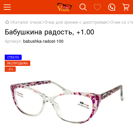
Каталог очков
Очки для зрения с диоптриями
Очки со ст
Бабушкина радость, +1.00
Артикул:
babushka-radost-100
СТЕКЛО
РАСПРОДАЖА
−2%