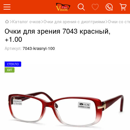
Каталог очков
Очки для зрения с диоптриями
Очки со ст
Очки для зрения 7043 красный,
+1.00
Артикул:
7043-krasnyi-100
СТЕКЛО
ХИТ