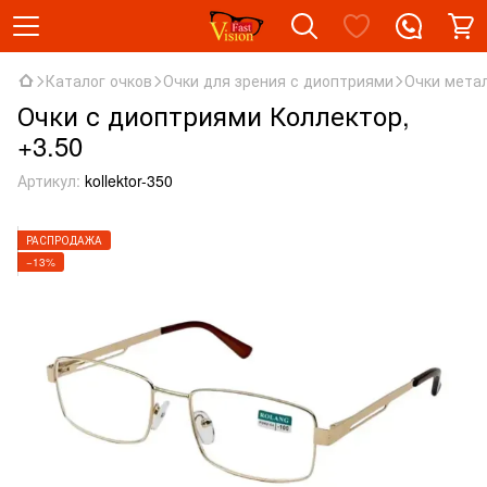
Каталог очков
Очки для зрения с диоптриями
Очки мета
Очки с диоптриями Коллектор,
+3.50
Артикул:
kollektor-350
РАСПРОДАЖА
−13%