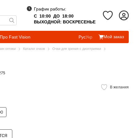
График работы:
С 10:00 ДО 18:00
ВЫХОДНОЙ: ВОСКРЕСЕНЬЕ
Мой заказ
Про Fast Vision
Рус
Укр
зин оптики
Каталог очков
Очки для зрения с диоптриями
275
В желания
00
тся