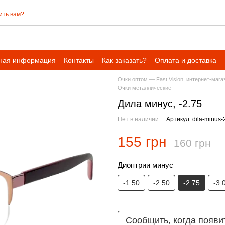
ить вам?
ная информация
Контакты
Как заказать?
Оплата и доставка
Очки оптом — Fast Vision, интернет-мага
Очки металлические
Дила минус, -2.75
Нет в наличии
Артикул: dila-minus-
155 грн
160 грн
Диоптрии минус
-1.50
-2.50
-2.75
-3.
Сообщить, когда появи