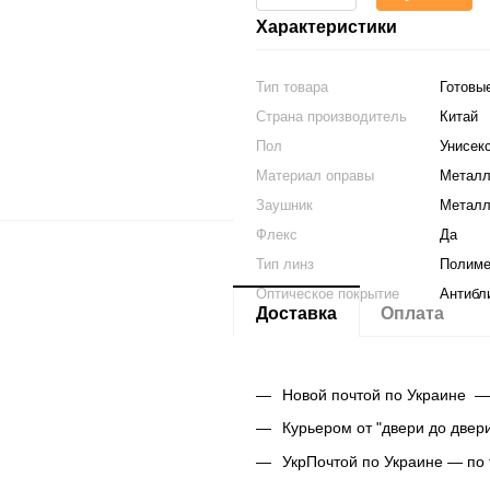
Характеристики
Тип товара
Готовы
Страна производитель
Китай
Пол
Унисек
Материал оправы
Металл
Заушник
Металл
Флекс
Да
Тип линз
Полим
Оптическое покрытие
Антибл
Доставка
Оплата
Новой почтой по Украине —
Курьером от "двери до двер
УкрПочтой по Украине — по