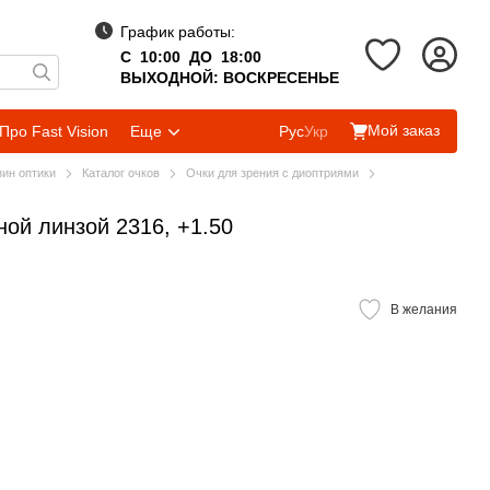
График работы:
С 10:00 ДО 18:00
ВЫХОДНОЙ: ВОСКРЕСЕНЬЕ
Мой заказ
Про Fast Vision
Еще
Рус
Укр
зин оптики
Каталог очков
Очки для зрения с диоптриями
ой линзой 2316, +1.50
В желания