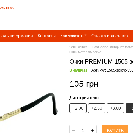
ить вам?
ная информация
Контакты
Как заказать?
Оплата и доставка
Очки оптом — Fast Vision, интернет-мага
Очки металлические
Очки PREMIUM 1505 зо
В наличии
Артикул: 1505-zoloto-35
105 грн
Диоптрии плюс
+2.00
+2.50
+3.00
+
Купить