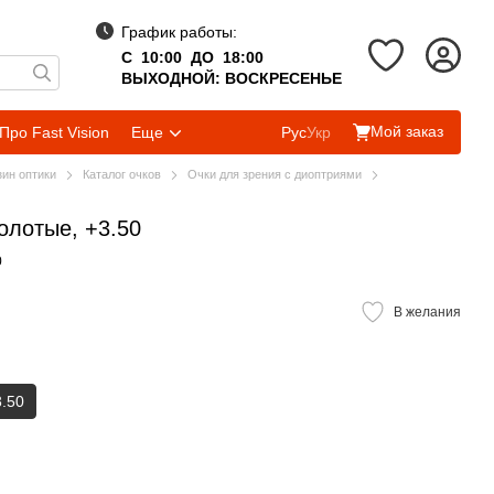
График работы:
С 10:00 ДО 18:00
ВЫХОДНОЙ: ВОСКРЕСЕНЬЕ
Мой заказ
Про Fast Vision
Еще
Рус
Укр
зин оптики
Каталог очков
Очки для зрения с диоптриями
лотые, +3.50
0
В желания
3.50