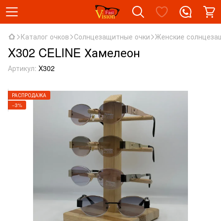
Каталог очков
Солнцезащитные очки
Женские солнцеза
X302 CELINE Хамелеон
Артикул:
X302
РАСПРОДАЖА
−3%