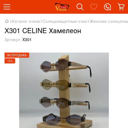
Каталог очков
Солнцезащитные очки
Женские солнцеза
X301 CELINE Хамелеон
Артикул:
X301
РАСПРОДАЖА
−3%