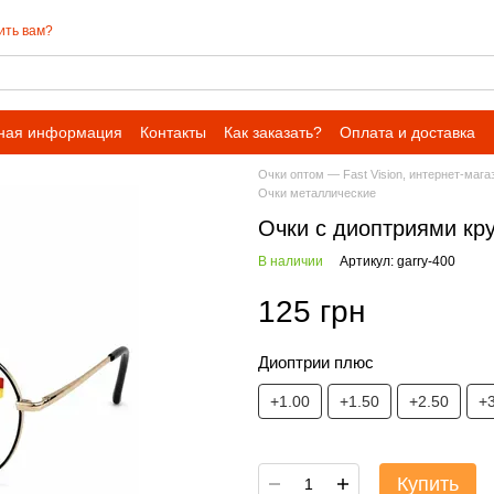
ить вам?
ная информация
Контакты
Как заказать?
Оплата и доставка
Очки оптом — Fast Vision, интернет-мага
Очки металлические
Очки с диоптриями кру
В наличии
Артикул: garry-400
125 грн
Диоптрии плюс
+1.00
+1.50
+2.50
+
Купить