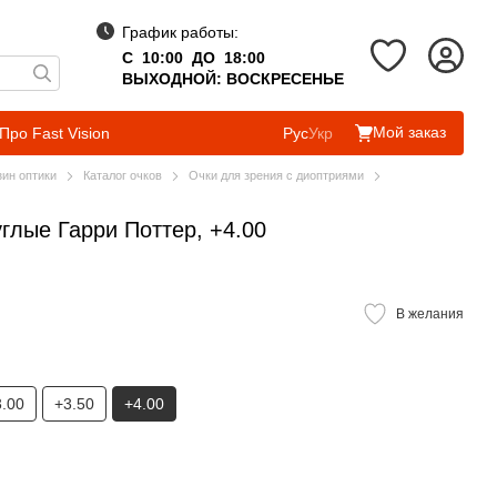
График работы:
С 10:00 ДО 18:00
ВЫХОДНОЙ: ВОСКРЕСЕНЬЕ
Мой заказ
Про Fast Vision
Рус
Укр
зин оптики
Каталог очков
Очки для зрения с диоптриями
глые Гарри Поттер, +4.00
В желания
3.00
+3.50
+4.00