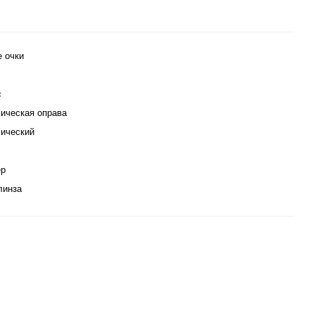
е очки
с
ическая оправа
ический
ер
линза