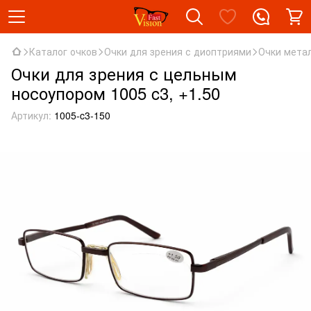
Каталог очков
Очки для зрения с диоптриями
Очки мета
Очки для зрения с цельным
носоупором 1005 c3, +1.50
Артикул:
1005-c3-150