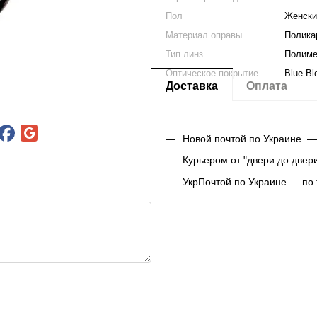
Пол
Женски
Материал оправы
Полика
Тип линз
Полим
Оптическое покрытие
Blue Bl
Доставка
Оплата
Новой почтой по Украине —
Курьером от "двери до двер
УкрПочтой по Украине — по