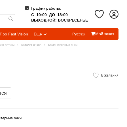
График работы:
С 10:00 ДО 18:00
ВЫХОДНОЙ: ВОСКРЕСЕНЬЕ
Мой заказ
Про Fast Vision
Еще
Рус
Укр
зин оптики
Каталог очков
Компьютерные очки
В желания
тся
терные очки