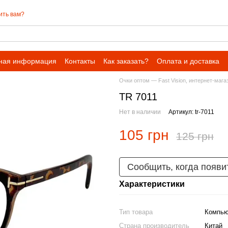
ить вам?
ная информация
Контакты
Как заказать?
Оплата и доставка
Очки оптом — Fast Vision, интернет-мага
TR 7011
Нет в наличии
Артикул: tr-7011
105 грн
125 грн
Сообщить, когда появи
Характеристики
Тип товара
Компью
Страна производитель
Китай