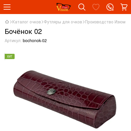
Каталог очков
Футляры для очков
Производство Изюм
Бочёнок 02
Артикул:
bochonok-02
ХИТ