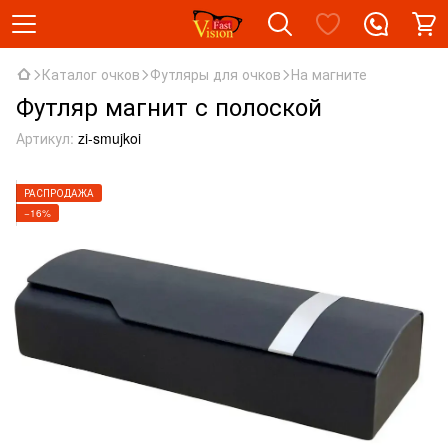
Каталог очков
Футляры для очков
На магните
Футляр магнит с полоской
Артикул:
zi-smujkoi
РАСПРОДАЖА
−16%