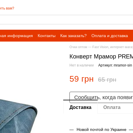
ить вам?
ная информация
Контакты
Как заказать?
Оплата и доставка
Очки оптом — Fast Vision, интернет-мага
Конверт Мрамор PRE
Нет в наличии
Артикул: mramor-sin
59 грн
65 грн
Сообщить, когда появи
Доставка
Оплата
Новой почтой по Украине —