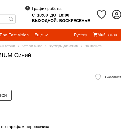
График работы:
С 10:00 ДО 18:00
ВЫХОДНОЙ: ВОСКРЕСЕНЬЕ
Мой заказ
Про Fast Vision
Еще
Рус
Укр
зин оптики
Каталог очков
Футляры для очков
На магните
MIUM Синий
В желания
тся
 по тарифам перевозчика.