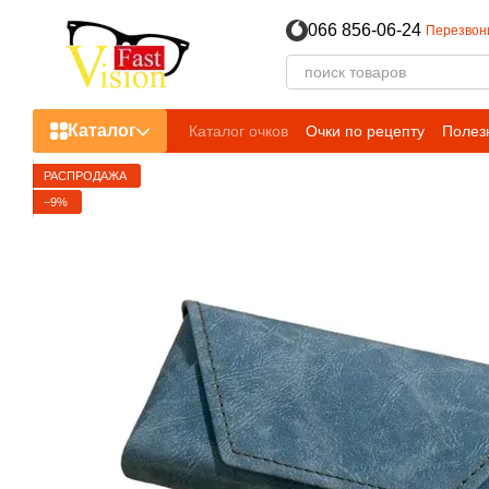
Перейти к основному контенту
066 856-06-24
Перезвон
Каталог
Каталог очков
Очки по рецепту
Полез
РАСПРОДАЖА
−9%