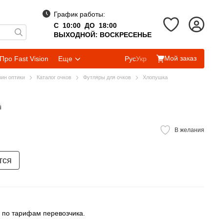
График работы:
С 10:00 ДО 18:00
ВЫХОДНОЙ: ВОСКРЕСЕНЬЕ
Мой заказ
Про Fast Vision
Еще
Рус
Укр
зин оптики
Каталог очков
Футляры для очков
Хлопушка
i
В желания
тся
 по тарифам перевозчика.