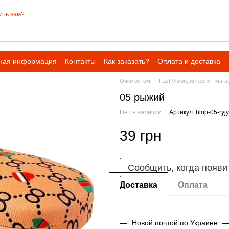
ить вам?
ная информация
Контакты
Как заказать?
Оплата и доставка
Очки оптом — Fast Vision, интернет-мага
05 рыжий
Нет в наличии
Артикул: hlop-05-ryjy
39 грн
Сообщить, когда появи
Доставка
Оплата
Новой почтой по Украине —