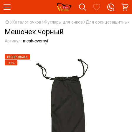
Каталог очков
Футляры для очков
Для солнцезащитных
Мешочек чорный
Артикул:
mesh-cvernyi
РАСПРОДАЖА
−18%