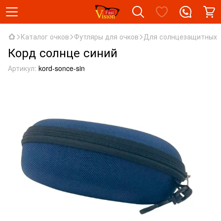
Каталог очков
Футляры для очков
Для солнцезащитных
Корд солнце синий
Артикул:
kord-sonce-sin