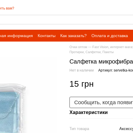
ить вам?
ная информация
Контакты
Как заказать?
Оплата и доставка
Очки оптом — Fast Vision, интернет-мага
Протирки, Салфетки, Пакеты
Салфетка микрофибра 
Нет в наличии
Артикул: servetka-ko
15 грн
Сообщить, когда появи
Характеристики
Тип товара
Аксесс