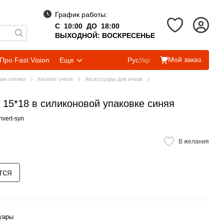
График работы:
С 10:00 ДО 18:00
ВЫХОДНОЙ: ВОСКРЕСЕНЬЕ
Мой заказ
Про Fast Vision
Еще
Рус
Укр
зин оптики
Каталог очков
Аксессуары для очков
15*18 в силиконовой упаковке синяя
nvert-syn
В желания
тся
уары